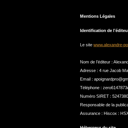
Skip
to
Mentions Légales
content
Identification de l’éditeu
Le site
www.alexandre-poi
Nom de l’éditeur : Alexan
Adresse : 4 rue Jacob M
Email : apoignardpro@gm
Téléphone : zero6147873
Numéro SIRET : 524738
Responsable de la publica
Assurance :
Hiscox : H
Hébergeur du site