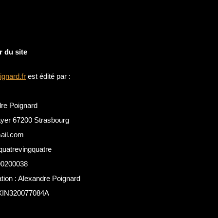
r du site
gnard.fr
est édité par :
dre Poignard
ayer 67200 Strasbourg
ail.com
quatrevingquatre
00200038
tion : Alexandre Poignard
SXIN320077084A