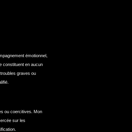
compagnement émotionnel,
e constituent en aucun
 troubles graves ou
ifié.
es ou coercitives. Mon
xercée sur les
fication.