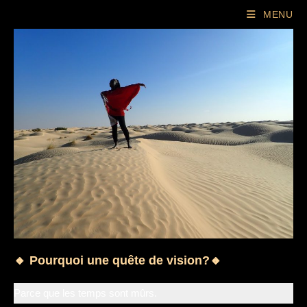
Skip
MENU
to
content
🔸 Pourquoi une quête de vision?🔸
Parce que les temps sont mûrs.