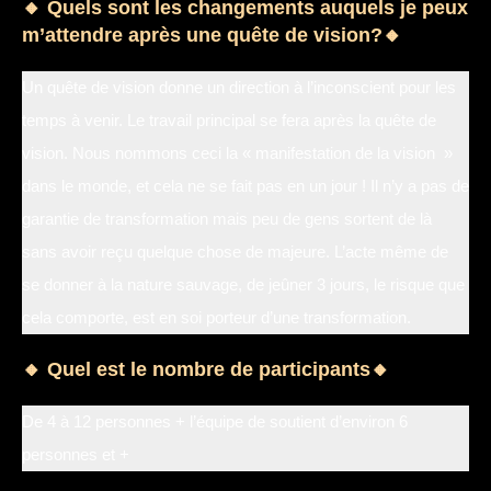
🔸 Quels sont les changements auquels je peux
m’attendre après une quête de vision?🔸
Un quête de vision donne un direction à l’inconscient pour les
temps à venir. Le travail principal se fera après la quête de
vision. Nous nommons ceci la « manifestation de la vision »
dans le monde, et cela ne se fait pas en un jour ! Il n’y a pas de
garantie de transformation mais peu de gens sortent de là
sans avoir reçu quelque chose de majeure. L’acte même de
se donner à la nature sauvage, de jeûner 3 jours, le risque que
cela comporte, est en soi porteur d’une transformation.
🔸 Quel est le nombre de participants🔸
De 4 à 12 personnes + l’équipe de soutient d’environ 6
personnes et +