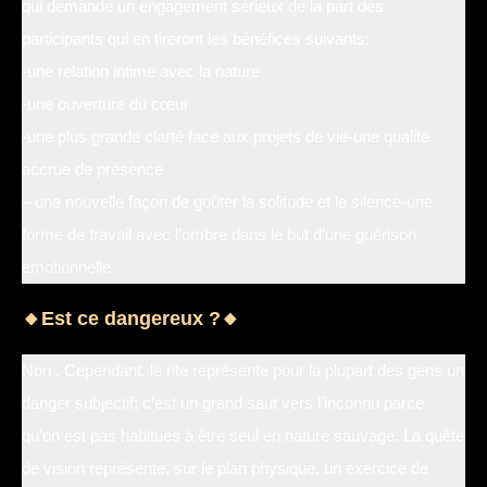
qui demande un engagement sérieux de la part des
participants qui en tireront les bénéfices suivants:
-une relation intime avec la nature
-une ouverture du cœur
-une plus grande clarté face aux projets de vie-une qualité
accrue de présence
– une nouvelle façon de goûter la solitude et le silence-une
forme de travail avec l’ombre dans le but d’une guérison
émotionnelle
🔸Est ce dangereux ?🔸
Non . Cependant, le rite représente pour la plupart des gens un
danger subjectif; c’est un grand saut vers l’inconnu parce
qu’on est pas habitués à être seul en nature sauvage. La quête
de vision représente, sur le plan physique, un exercice de