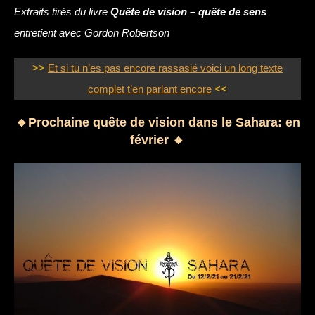
Extraits tirés du livre
Quête de vision – quête de sens
entretient avec Gordon Robertson
>>
Et si tu n’es pas encore rassasié voici un long texte
complet t’en parlant encore
<<
🔸Prochaine quête de vision dans le Sahara: en
février 🔸