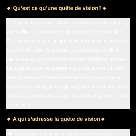
🔸 Qu’est ce qu’une quête de vision?🔸
C’est un rite de passage, à la fois millénaire et contemporain,
pour faciliter les transitions d’une étape de la vie à une autre.
Ce n’est ni un cours, ni un groupe de croissance, ni une forme
de psychothérapie. Ce puissant rite de passage se fait en
nature sauvage et, comme tous les rites initiatiques, est basé
sur le fait de mourir et de renaître symboliquement. Le coeur
de l’expérience consiste essentiellement en quatre choses :
Etre seul (la solitude), jeûner (le vide), être exposer aux forces
de la nature (vulnérabilité), apprendre à ne compter que sur soi
(la confiance)…
🔸 A qui s’adresse la quête de vision🔸
Elle s’adressent à ceux qui ont besoin de + de clarté