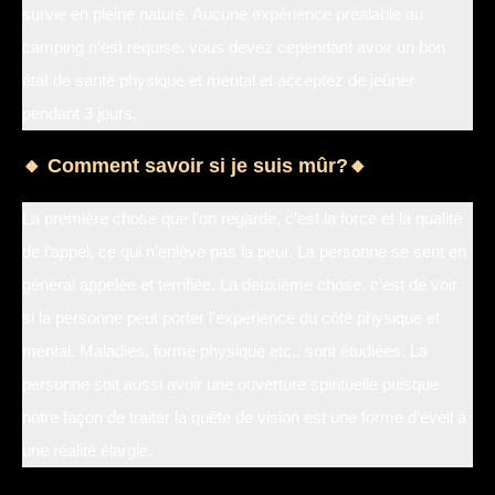
survie en pleine nature. Aucune expérience préalable au
camping n’est requise. vous devez cependant avoir un bon
état de santé physique et mental et acceptez de jeûner
pendant 3 jours.
🔸 Comment savoir si je suis mûr?🔸
La première chose que l’on regarde, c’est la force et la qualité
de l’appel, ce qui n’enlève pas la peur. La personne se sent en
général appelée et terrifiée. La deuxième chose, c’est de voir
si la personne peut porter l’expérience du côté physique et
mental. Maladies, forme physique etc.. sont étudiées. La
personne soit aussi avoir une ouverture spirituelle puisque
notre façon de traiter la quête de vision est une forme d’éveil à
une réalité élargie.