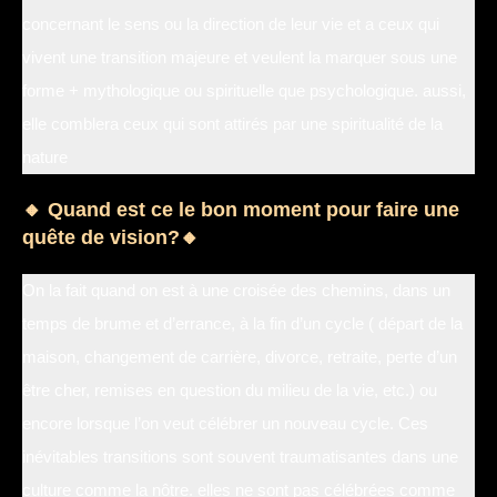
concernant le sens ou la direction de leur vie et a ceux qui
vivent une transition majeure et veulent la marquer sous une
forme + mythologique ou spirituelle que psychologique. aussi,
elle comblera ceux qui sont attirés par une spiritualité de la
nature
🔸 Quand est ce le bon moment pour faire une
quête de vision?🔸
On la fait quand on est à une croisée des chemins, dans un
temps de brume et d’errance, à la fin d’un cycle ( départ de la
maison, changement de carrière, divorce, retraite, perte d’un
être cher, remises en question du milieu de la vie, etc.) ou
encore lorsque l’on veut célébrer un nouveau cycle. Ces
inévitables transitions sont souvent traumatisantes dans une
culture comme la nôtre. elles ne sont pas célébrées comme