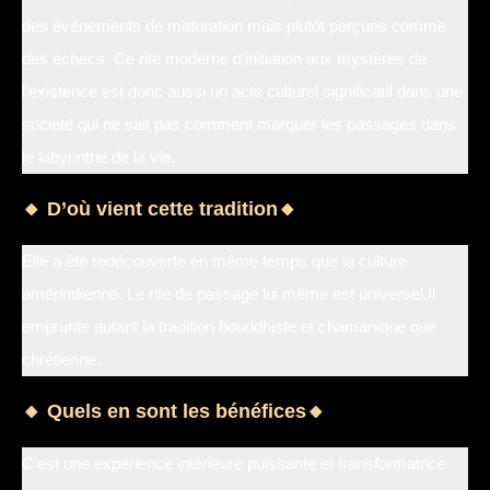
des événements de maturation mais plutôt perçues comme
des échecs. Ce rite moderne d’initiation aux mystères de
l’existence est donc aussi un acte culturel significatif dans une
société qui ne sait pas comment marquer les passages dans
le labyrinthe de la vie.
🔸 D’où vient cette tradition🔸
Elle a été redécouverte en même temps que la culture
amérindienne. Le rite de passage lui même est universel.Il
emprunte autant la tradition bouddhiste et chamanique que
chrétienne.
🔸 Quels en sont les bénéfices🔸
C’est une expérience intérieure puissante et transformatrice